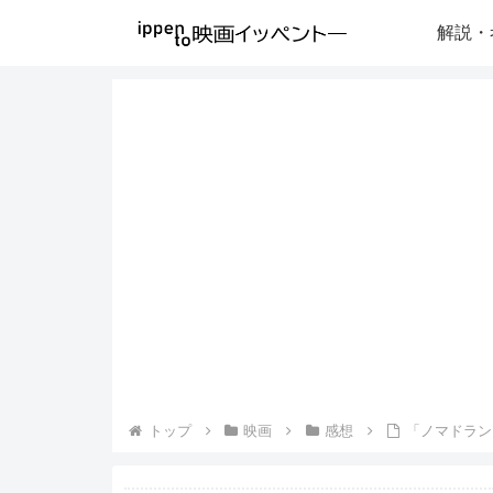
解説・
トップ
映画
感想
「ノマドラン