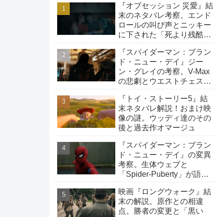
『オブセッション 災愛』結
末のネタバレ考察。エンド
ロールの叫び声とニッキー
に下された「死より残酷な
生存」の罰
『スパイダーマン：ブラン
ド・ニュー・デイ』ジー
ン・グレイの考察。V-Max
の悲劇とウエストチェスタ
ーへの旅路
『トイ・ストーリー5』結
末ネタバレ解説！おまけ映
像の謎。ウッディ達のその
後と過去作オマージュ
『スパイダーマン：ブラン
ド・ニュー・デイ』の変異
考察。生体ウェブと
「Spider-Puberty」が語る
覚醒
映画『ロングウォーク』結
末の解説。原作との相違
点。勝者の変更と「黒い