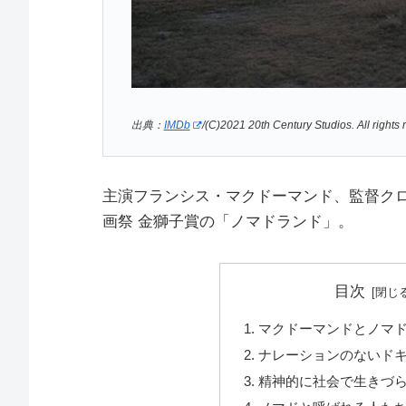
出典：
IMDb
/(C)2021 20th Century Studios. All rights 
主演フランシス・マクドーマンド、監督ク
画祭 金獅子賞の「ノマドランド」。
目次
マクドーマンドとノマ
ナレーションのないド
精神的に社会で生きづ