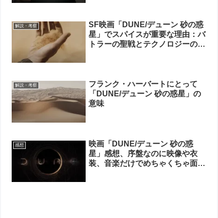
SF映画「DUNE/デューン 砂の惑
解説・考察
星」でスパイスが重要な理由：バ
トラーの聖戦とテクノロジーの停
滞
フランク・ハーバートにとって
解説・考察
「DUNE/デューン 砂の惑星」の
意味
映画「DUNE/デューン 砂の惑
感想
星」感想、序盤なのに映像や衣
装、音楽だけでめちゃくちゃ面白
い