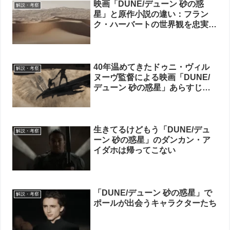
映画「DUNE/デューン 砂の惑
解説・考察
星」と原作小説の違い：フラン
ク・ハーバートの世界観を忠実に
映像化した試み
40年温めてきたドゥニ・ヴィル
解説・考察
ヌーヴ監督による映画「DUNE/
デューン 砂の惑星」あらすじ・
ネタバレ徹底解説
生きてるけどもう「DUNE/デュ
解説・考察
ーン 砂の惑星」のダンカン・ア
イダホは帰ってこない
「DUNE/デューン 砂の惑星」で
解説・考察
ポールが出会うキャラクターたち