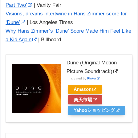
Part Two’
| Vanity Fair
Visions, dreams intertwine in Hans Zimmer score for
‘Dune’
| Los Angeles Times
Why Hans Zimmer’s ‘Dune’ Score Made Him Feel Like
a Kid Again
| Billboard
Dune (Original Motion
Picture Soundtrack)
created by
Rinker
Amazon
楽天市場
Yahooショッピング