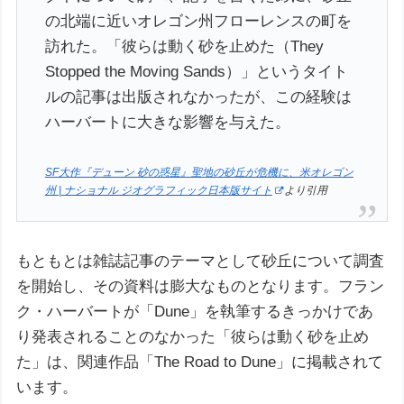
の北端に近いオレゴン州フローレンスの町を
訪れた。「彼らは動く砂を止めた（They
Stopped the Moving Sands）」というタイト
ルの記事は出版されなかったが、この経験は
ハーバートに大きな影響を与えた。
SF大作『デューン 砂の惑星』聖地の砂丘が危機に、米オレゴン
州 | ナショナル ジオグラフィック日本版サイト
より引用
もともとは雑誌記事のテーマとして砂丘について調査
を開始し、その資料は膨大なものとなります。フラン
ク・ハーバートが「Dune」を執筆するきっかけであ
り発表されることのなかった「彼らは動く砂を止め
た」は、関連作品「The Road to Dune」に掲載されて
います。