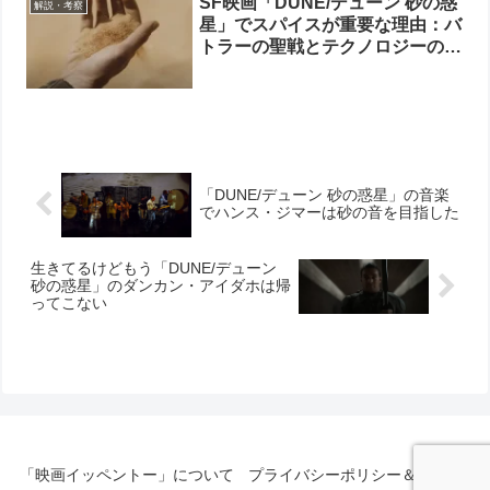
SF映画「DUNE/デューン 砂の惑
解説・考察
星」でスパイスが重要な理由：バ
トラーの聖戦とテクノロジーの停
滞
「DUNE/デューン 砂の惑星」の音楽
でハンス・ジマーは砂の音を目指した
生きてるけどもう「DUNE/デューン
砂の惑星」のダンカン・アイダホは帰
ってこない
「映画イッペントー」について
プライバシーポリシー＆免責事項