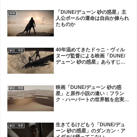
「DUNE/デューン 砂の惑星」主
映画
人公ポールの運命は自由か操られ
たものか
40年温めてきたドゥニ・ヴィル
解説・考察
ヌーヴ監督による映画「DUNE/
デューン 砂の惑星」あらすじ・
ネタバレ徹底解説
映画「DUNE/デューン 砂の惑
解説・考察
星」と原作小説の違い：フラン
ク・ハーバートの世界観を忠実に
映像化した試み
生きてるけどもう「DUNE/デュ
解説・考察
ーン 砂の惑星」のダンカン・ア
イダホは帰ってこない