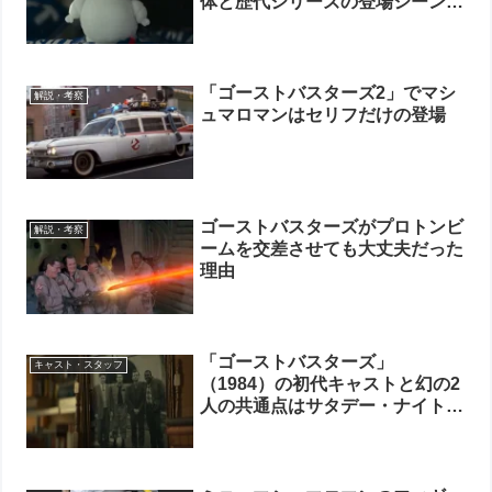
体と歴代シリーズの登場シーンを
徹底解説
「ゴーストバスターズ2」でマシ
解説・考察
ュマロマンはセリフだけの登場
ゴーストバスターズがプロトンビ
解説・考察
ームを交差させても大丈夫だった
理由
「ゴーストバスターズ」
キャスト・スタッフ
（1984）の初代キャストと幻の2
人の共通点はサタデー・ナイト・
ライブ