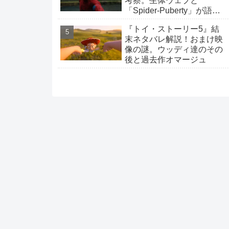
考察。生体ウェブと
「Spider-Puberty」が語る
覚醒
『トイ・ストーリー5』結
末ネタバレ解説！おまけ映
像の謎。ウッディ達のその
後と過去作オマージュ