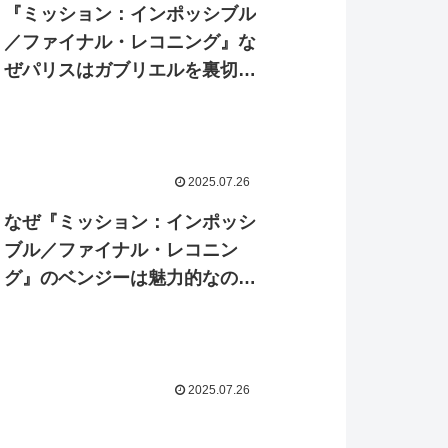
『ミッション：インポッシブル
／ファイナル・レコニング』な
ぜパリスはガブリエルを裏切っ
たのか？俳優が語る「心の奥底
で探していたもの」の正体
2025.07.26
なぜ『ミッション：インポッシ
ブル／ファイナル・レコニン
グ』のベンジーは魅力的なの
か？20年の成長と俳優の熱演
を追う
2025.07.26