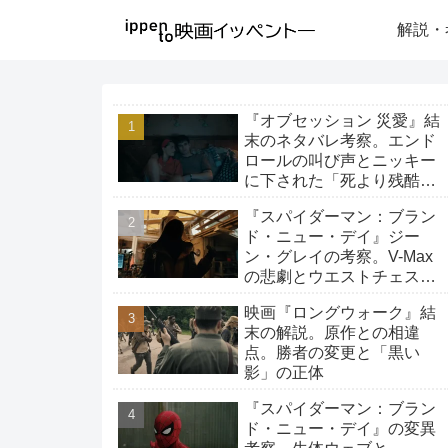
解説・
『オブセッション 災愛』結
末のネタバレ考察。エンド
ロールの叫び声とニッキー
に下された「死より残酷な
生存」の罰
『スパイダーマン：ブラン
ド・ニュー・デイ』ジー
ン・グレイの考察。V-Max
の悲劇とウエストチェスタ
ーへの旅路
映画『ロングウォーク』結
末の解説。原作との相違
点。勝者の変更と「黒い
影」の正体
『スパイダーマン：ブラン
ド・ニュー・デイ』の変異