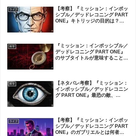
【考察】『ミッション：インポッ
ライフ
シブル／デッドレコニング PART
ONE』キトリッジの目的は？敵
か味方か、その正体を2つの伏線
から完全解説
『ミッション：インポッシブル／
科学
デッドレコニング PART ONE』
のサブタイトルが意味することと
は
【ネタバレ考察】『ミッション：
科学
インポッシブル／デッドレコニン
グ PART ONE』最恐の敵、
AI「エンティティ」とは何者か？
その正体と真の目的を徹底解剖す
る
【考察】『ミッション：インポッ
ライフ
シブル／デッドレコニング PART
ONE』のガブリエルとは何者