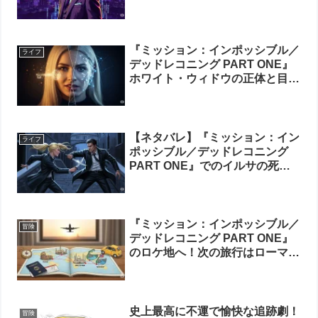
か？強さの秘密とイルサ殺害
の”本当の理由”
『ミッション：インポッシブル／
ライフ
デッドレコニング PART ONE』
ホワイト・ウィドウの正体と目的
｜味方か敵か、その謎を徹底解明
【ネタバレ】『ミッション：イン
ライフ
ポッシブル／デッドレコニング
PART ONE』でのイルサの死の
真相｜ファンの反応から監督の意
図、俳優の降板理由まで完全網羅
『ミッション：インポッシブル／
冒険
デッドレコニング PART ONE』
のロケ地へ！次の旅行はローマ、
アブダビ、ノルウェーで決まり
史上最高に不運で愉快な追跡劇！
冒険