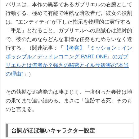
パリスは、本作の黒幕であるガブリエルの右腕として
行動する、極めて有能で冷酷な暗殺者だ。彼女の役割
は、”エンティティ”が下した指示を物理的に実行する
「手足」となること。ガブリエルへの忠誠心は絶対的
で、彼のためならどんな非情な任務もためらいなく遂
行する。（関連記事：「
【考察】『ミッション：イン
ポッシブル／デッドレコニング PART ONE』のガブ
リエルとは何者か？強さの秘密とイルサ殺害の”本当
の理由”
」）
その執拗な追跡能力は凄まじく、一度狙った獲物は地
の果てまで追い詰める、まさに「追跡する死」そのも
のと言える。
台詞がほぼ無いキャラクター設定