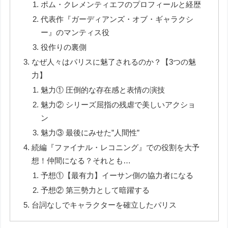
ポム・クレメンティエフのプロフィールと経歴
代表作『ガーディアンズ・オブ・ギャラクシ
ー』のマンティス役
役作りの裏側
なぜ人々はパリスに魅了されるのか？【3つの魅
力】
魅力① 圧倒的な存在感と表情の演技
魅力② シリーズ屈指の残虐で美しいアクショ
ン
魅力③ 最後にみせた”人間性”
続編『ファイナル・レコニング』での役割を大予
想！仲間になる？それとも…
予想①【最有力】イーサン側の協力者になる
予想② 第三勢力として暗躍する
台詞なしでキャラクターを確立したパリス