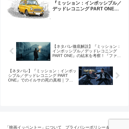
『ミッション：インポッシブル／
デッドレコニング PART ONE』
ローマカーチェイスの熱狂を振り
返る
【ネタバレ徹底解説】『ミッション：
インポッシブル／デッドレコニング
PART ONE』の結末を考察！『ファイ
ナル・レコニング』への伏線も解説
【ネタバレ】『ミッション：インポッ
シブル／デッドレコニング PART
ONE』でのイルサの死の真相｜ファ
ンの反応から監督の意図、俳優の降板
理由まで完全網羅
「映画イッペントー」について
プライバシーポリシー＆免責事項