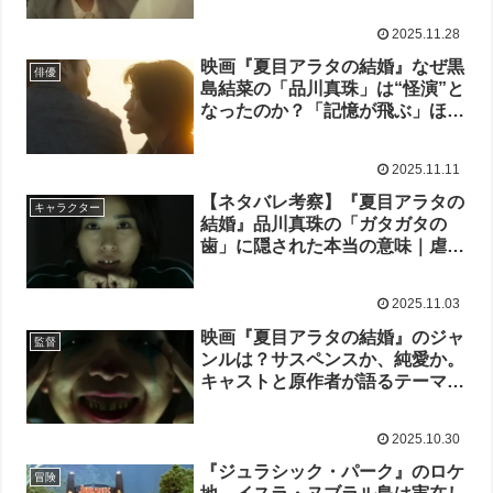
2025.11.28
映画『夏目アラタの結婚』なぜ黒
俳優
島結菜の「品川真珠」は“怪演”と
なったのか？「記憶が飛ぶ」ほど
の役作りと柳楽優弥も魅了した
「目の演技」の秘密
2025.11.11
【ネタバレ考察】『夏目アラタの
キャラクター
結婚』品川真珠の「ガタガタの
歯」に隠された本当の意味｜虐待
の理由すら“嘘”だった衝撃の結末
2025.11.03
映画『夏目アラタの結婚』のジャ
監督
ンルは？サスペンスか、純愛か。
キャストと原作者が語るテーマの
核心
2025.10.30
『ジュラシック・パーク』のロケ
冒険