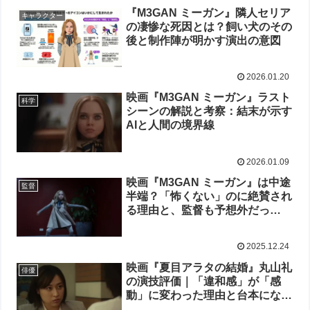
『M3GAN ミーガン』隣人セリア
キャラクター
の凄惨な死因とは？飼い犬のその
後と制作陣が明かす演出の意図
2026.01.20
映画『M3GAN ミーガン』ラスト
科学
シーンの解説と考察：結末が示す
AIと人間の境界線
2026.01.09
映画『M3GAN ミーガン』は中途
監督
半端？「怖くない」のに絶賛され
る理由と、監督も予想外だっ
た”本当の正体”
2025.12.24
映画『夏目アラタの結婚』丸山礼
俳優
の演技評価｜「違和感」が「感
動」に変わった理由と台本になか
った涙の裏側