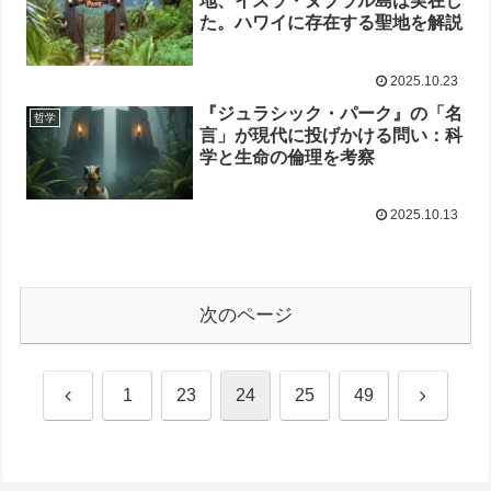
地、イスラ・ヌブラル島は実在し
た。ハワイに存在する聖地を解説
2025.10.23
『ジュラシック・パーク』の「名
哲学
言」が現代に投げかける問い：科
学と生命の倫理を考察
2025.10.13
次のページ
前
次
1
23
24
25
49
へ
へ