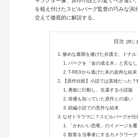
ャラクター像、原作小説との驚くべき違い
を植え付けたスピルバーグ監督の巧みな演
交えて徹底的に解説する。
目次
惨めな最期を遂げた弁護士、ドナル
パークを「金の成る木」と見なし
T-REXから逃げた末の皮肉な結末
【原作比較】小説では英雄だった？
勇敢に行動し、生還する小説版
俳優も知っていた原作との違い
続編小説での意外な結末
なぜトラウマに？スピルバーグが仕
「かわいい恐竜」のイメージを覆
観客を当事者にするカメラワーク