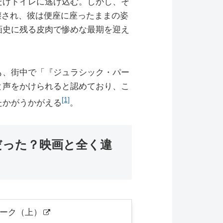
だけトイレに逃げ込む。しかし、そ
破壊され、彼は便座に座ったままの姿
画史に残る皮肉で惨めな最期を迎え
も、街中で「『ジュラシック・パー
と声をかけられると認めており、こ
[1]
たかがうかがえる
。
だった？映画と全く違
ーク（上）