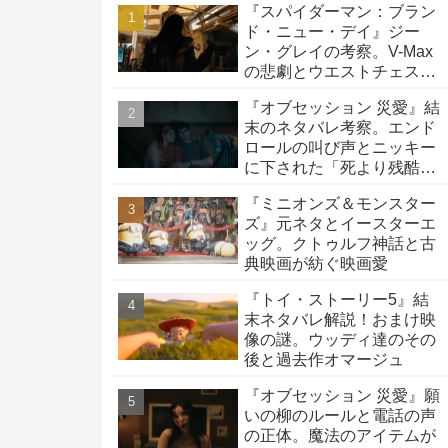
『スパイダーマン：ブラン
ド・ニュー・デイ』ジー
ン・グレイの考察。V-Max
の悲劇とウエストチェスタ
ーへの旅路
『オブセッション 災愛』結
末のネタバレ考察。エンド
ロールの叫び声とニッキー
に下された「死より残酷な
生存」の罰
『ミニオンズ＆モンスター
ズ』元ネタとイースターエ
ッグ。クトゥルフ神話と古
典映画が紡ぐ映画愛
『トイ・ストーリー5』結
末ネタバレ解説！おまけ映
像の謎。ウッディ達のその
後と過去作オマージュ
『オブセッション 災愛』願
いの柳のルールと電話の声
の正体。魔法のアイテムが