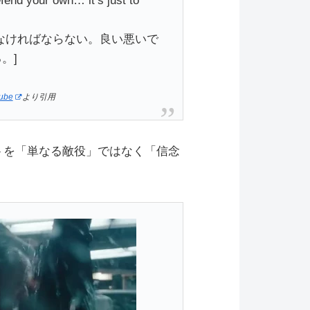
fend your own… it’s just to
なければならない。良い悪いで
。]
Tube
より引用
トを「単なる敵役」ではなく「信念