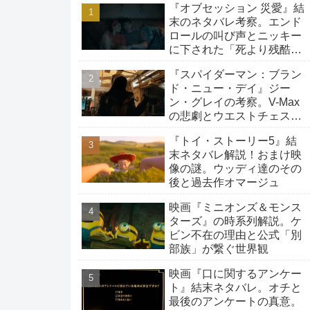
『オブセッション 災愛』結
末のネタバレ考察。エンド
ロールの叫び声とニッキー
に下された「死より残酷な
生存」の罰
『スパイダーマン：ブラン
ド・ニュー・デイ』ジー
ン・グレイの考察。V-Max
の悲劇とウエストチェスタ
ーへの旅路
『トイ・ストーリー5』結
末ネタバレ解説！おまけ映
像の謎。ウッディ達のその
後と過去作オマージュ
映画『ミニオンズ＆モンス
ターズ』の時系列解説。ケ
ビン不在の理由と公式「別
部族」が繋ぐ世界観
映画『口に関するアンケー
ト』結末ネタバレ。オチと
最後のアンケートの真意。