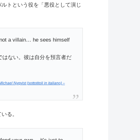
バルトという役を「悪役として演じ
 not a villain… he sees himself
ではない。彼は自分を預言者だ
chael Nyqvist (sottotitoli in italiano) –
ている。