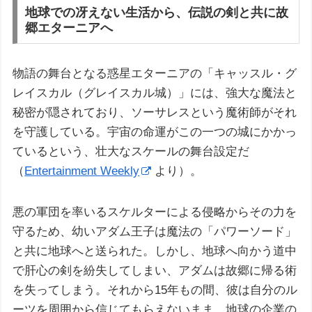
地球での冴えない生活から、伝説の剣と共に故
郷エターニアへ
物語の舞台となる惑星エターニアの「キャッスル・グ
レイスカル（グレイスカル城）」には、強大な魔法と
秘密が隠されており、ソーサレスという魔術師がそれ
を守護している。宇宙の命運がこの一つの城にかかっ
ているという、壮大なスケールの舞台設定だ
（
Entertainment Weekly
より）。
悪の軍団を率いるスケルターによる侵略からその力を
守るため、幼いアダム王子は魔法の「パワーソード」
と共に地球へと送られた。しかし、地球へ向かう道中
で肝心の剣を紛失してしまい、アダムは故郷に帰る術
を失ってしまう。それから15年もの間、彼は自分のル
ーツを周囲から信じてもらえないまま、地球の企業の