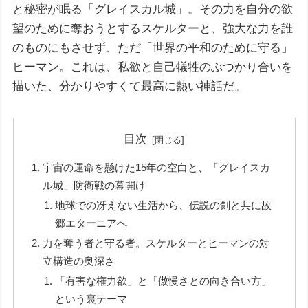
と秘密が眠る「グレイスカル城」。その力を自分の欲
望のために奪おうとするスケルターと、強大な力を誰
のものにもさせず、ただ「世界の平和のために守る」
ヒーマン。これは、私欲と自己犠牲のぶつかり合いを
描いた、分かりやすくて最高に熱い神話だ。
目次
宇宙の運命を懸けた15年の空白と、「グレイスカ
ル城」防衛戦の幕開け
地球での冴えない生活から、伝説の剣と共に故
郷エターニアへ
力を奪う者と守る者。スケルターとヒーマンの対
立構造の奥深さ
「有害な権力欲」と「傲慢さとの向き合い方」
という裏テーマ