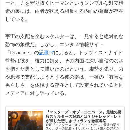
ーと、力を守り抜くヒーマンというシンプルな対立構
造の裏には、両者が抱える相反する内面の葛藤が存在
している。
宇宙の支配を企むスケルターは、一見すると絶対的な
恐怖の象徴だ。しかし、エンタメ情報サイト
「Deadline」の
記事
によると、トラヴィス・ナイト
監督は彼を、権力に飢え、その内面に深い自信のなさ
を抱えた男として描いたのだという。虚勢を張り、力
や恐怖で支配しようとする彼の姿は、一種の「有害な
男らしさ」を体現する存在として設定されていると同
メディアに対し語っている。
『マスターズ・オブ・ユニバース』最強の悪
役スケルターの起源とは？ジャレッド・レト
が演じた悲しきヴィランを徹底考察
映画『マスターズ・オブ・ユニバース』最強の悪役
スケルターの起源（オリジン）とは？主人公アダム