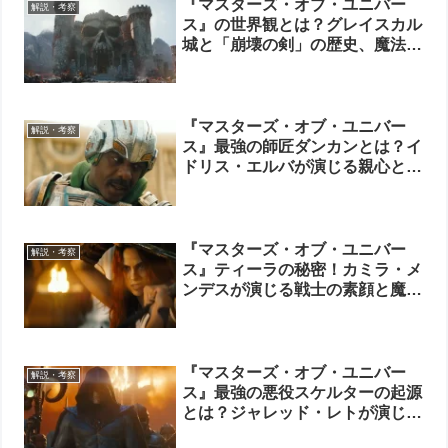
『マスターズ・オブ・ユニバー
解説・考察
ス』の世界観とは？グレイスカル
城と「崩壊の剣」の歴史、魔法と
科学が共存する理由を徹底解説
『マスターズ・オブ・ユニバー
解説・考察
ス』最強の師匠ダンカンとは？イ
ドリス・エルバが演じる親心と本
当の強さ
『マスターズ・オブ・ユニバー
解説・考察
ス』ティーラの秘密！カミラ・メ
ンデスが演じる戦士の素顔と魔法
の宿命
『マスターズ・オブ・ユニバー
解説・考察
ス』最強の悪役スケルターの起源
とは？ジャレッド・レトが演じた
悲しきヴィランを徹底考察