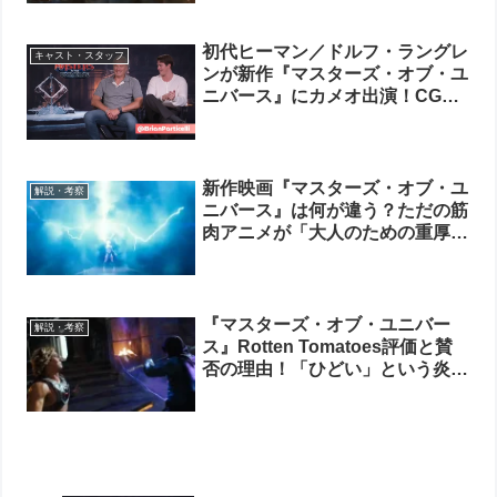
初代ヒーマン／ドルフ・ラングレ
キャスト・スタッフ
ンが新作『マスターズ・オブ・ユ
ニバース』にカメオ出演！CGな
しの「本物の筋肉」と受け継がれ
る伝説
新作映画『マスターズ・オブ・ユ
解説・考察
ニバース』は何が違う？ただの筋
肉アニメが「大人のための重厚な
神話」へと進化した理由
『マスターズ・オブ・ユニバー
解説・考察
ス』Rotten Tomatoes評価と賛
否の理由！「ひどい」という炎上
の裏にある真の価値