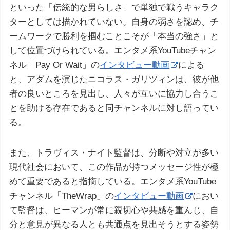
といった「伝統的な男らしさ」で単独で戦うキャラク
ターとしては描かれていない。自身の弱さを認め、チ
ームワークで勝利を掴むことこそが「本当の強さ」と
して位置づけられている。エンタメ系YouTubeチャン
ネル「Pay Or Wait」の
インタビュー動画
による
と、アダムを演じたニコラス・ガリツィンは、彼が他
者の良いところを見出し、人々が互いに協力し合うこ
とを助ける存在であると同チャンネルに対し語ってい
る。
また、トラヴィス・ナイト監督は、分断や対立が多い
現代社会において、この作品が持つメッセージ性が極
めて重要であると指摘している。エンタメ系YouTube
チャンネル「TheWrap」の
インタビュー動画
におい
て監督は、ヒーマンが常に親切心や共感を重んじ、自
分と意見が異なる人とも共通点を見出そうとする姿勢