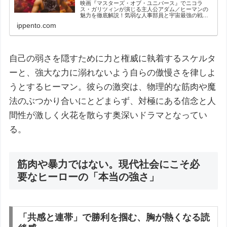
映画『マスターズ・オブ・ユニバース』でニコラ
ス・ガリツィンが演じる主人公アダム／ヒーマンの
魅力を徹底解説！気弱な人事部員と宇宙最強の戦士
という二面性をいかに演じ分けたのか？監督が彼を
ippento.com
選んだ本当の理由や、感動的な変身シーンの裏側か
ら作品が伝える「本当の強さ」に迫ります。
自己の弱さを隠すために力と権威に執着するスケルタ
ーと、強大な力に溺れないよう自らの傲慢さを律しよ
うとするヒーマン。彼らの激突は、物理的な筋肉や魔
法のぶつかり合いにとどまらず、対極にある信念と人
間性が激しく火花を散らす奥深いドラマとなってい
る。
筋肉や暴力ではない。現代社会にこそ必
要なヒーローの「本当の強さ」
「共感と連帯」で勝利を掴む、胸が熱くなる読