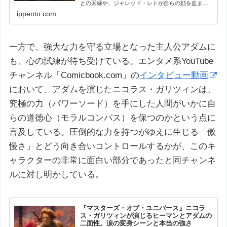
との因縁や、ジャレッド・レトが自らの顔を血まみ
れにして挑んだ狂気の役作りなど、単なる「骸骨の
ippento.com
怪物」ではない悲しきヴィランの誕生秘話を徹底考
察します。
一方で、強大な力を守る立場となった主人公アダムに
も、心の試練が待ち受けている。エンタメ系YouTube
チャンネル「Comicbook.com」の
インタビュー動画
において、アダムを演じたニコラス・ガリツィンは、
究極の力（パワーソード）を手にした人間がいかに自
らの道徳心（モラルコンパス）を保つのかという点に
言及している。圧倒的な力を持つがゆえに生じる「傲
慢さ」とどう向き合いコントロールするかが、このキ
ャラクターの非常に面白い部分であったと同チャンネ
ルに対し明かしている。
『マスターズ・オブ・ユニバース』ニコラ
ス・ガリツィンが演じるヒーマンとアダムの
二面性。涙の変身シーンと本当の強さ