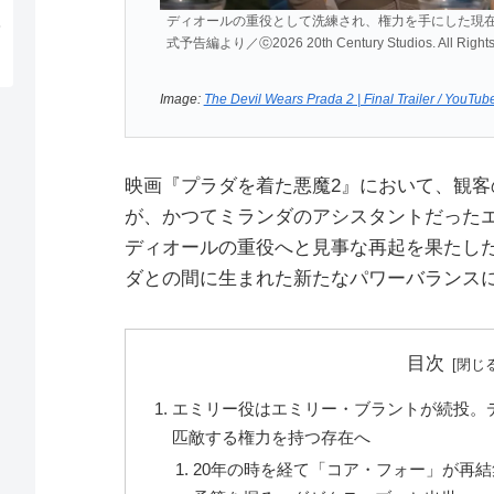
ディオールの重役として洗練され、権力を手にした現
式予告編より／ⓒ2026 20th Century Studios. All Right
Image:
The Devil Wears Prada 2 | Final Trailer / YouTub
映画『プラダを着た悪魔2』において、観
が、かつてミランダのアシスタントだった
ディオールの重役へと見事な再起を果たし
ダとの間に生まれた新たなパワーバランス
目次
エミリー役はエミリー・ブラントが続投。
匹敵する権力を持つ存在へ
20年の時を経て「コア・フォー」が再