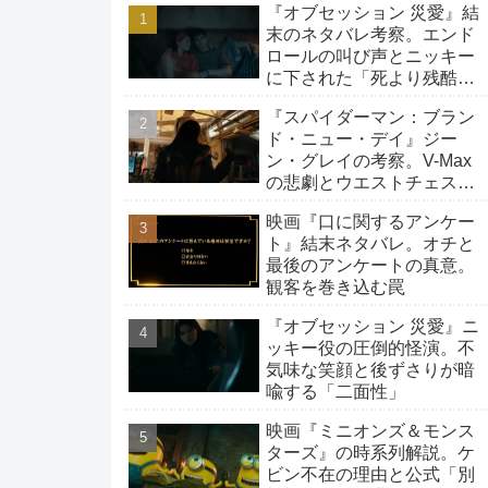
『オブセッション 災愛』結
末のネタバレ考察。エンド
ロールの叫び声とニッキー
に下された「死より残酷な
生存」の罰
『スパイダーマン：ブラン
ド・ニュー・デイ』ジー
ン・グレイの考察。V-Max
の悲劇とウエストチェスタ
ーへの旅路
映画『口に関するアンケー
ト』結末ネタバレ。オチと
最後のアンケートの真意。
観客を巻き込む罠
『オブセッション 災愛』ニ
ッキー役の圧倒的怪演。不
気味な笑顔と後ずさりが暗
喩する「二面性」
映画『ミニオンズ＆モンス
ターズ』の時系列解説。ケ
ビン不在の理由と公式「別