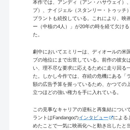
本作では、アンディ（アン・ハサウェイ）
プ）、ナイジェル（スタンリー・トゥッチ
ブラントも続投している。これにより、映
ー（中核の4人）」が20年の時を経て欠け
た。
劇中においてエミリーは、ディオールの米
ブの地位にまで出世している。前作の彼女
い、理不尽な要求に応えるために走り回る
た。しかし今作では、存続の危機にある「
額の広告予算を握っているため、かつての
立つほどの強い権力を手に入れている。
この見事なキャリアの逆転と再集結につい
ラントはFandangoの
インタビュー
による
めたことで一気に映画化へと動き出したと