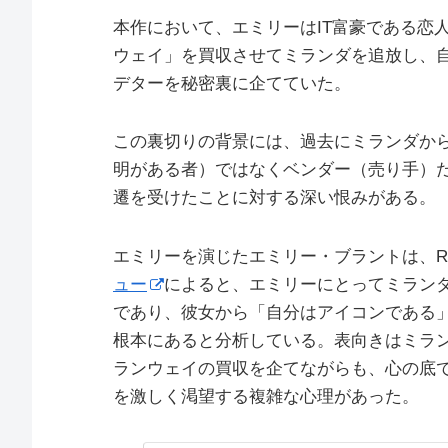
本作において、エミリーはIT富豪である恋
ウェイ」を買収させてミランダを追放し、
デターを秘密裏に企てていた。
この裏切りの背景には、過去にミランダか
明がある者）ではなくベンダー（売り手）
遷を受けたことに対する深い恨みがある。
エミリーを演じたエミリー・ブラントは、Rotten T
ュー
によると、エミリーにとってミラン
であり、彼女から「自分はアイコンである
根本にあると分析している。表向きはミラ
ランウェイの買収を企てながらも、心の底
を激しく渇望する複雑な心理があった。