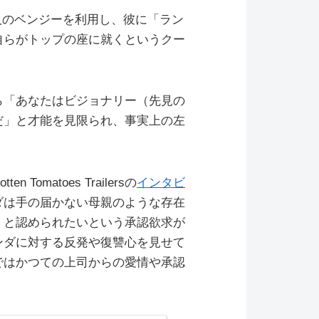
人のベンジーを利用し、彼に「ラン
自らがトップの座に就くというクー
ら「あなたはビジョナリー（先見の
だ」と才能を見限られ、事実上の左
omatoes Trailersの
インタビ
ダは手の届かない母親のような存在
」と認められたいという承認欲求が
ンダに対する反発や復讐心を見せて
ではかつての上司からの愛情や承認