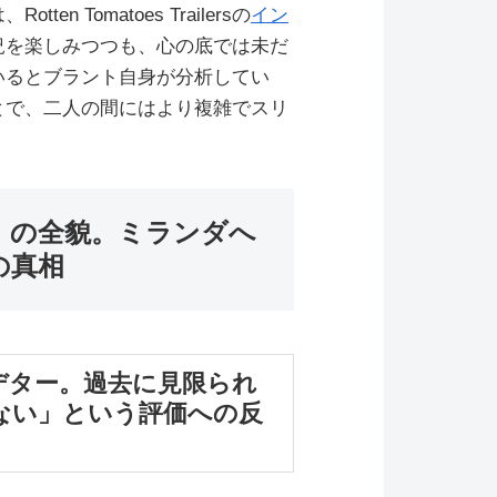
 Tomatoes Trailersの
イン
況を楽しみつつも、心の底では未だ
いるとブラント自身が分析してい
とで、二人の間にはより複雑でスリ
」の全貌。ミランダへ
の真相
デター。過去に見限られ
ない」という評価への反