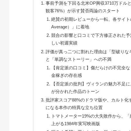
事前予測を下回る北米OP興収3710万ドルと、Ro
観客76%）が示す賛否両論のスタート
絶賛の初期レビューから一転、各サイトのス
Average）」に着地
競合の影響と口コミで下方修正された予測
しい初週実績
評価が真っ二つに割れた理由は「型破りな
と「単調なストーリー」への不満
【肯定派の口コミ】傷だらけの不完全な
金稼ぎの存在感
【否定派の批判】ヴィランの魅力不足に
が分かれた作品のトーン
批評家スコア88%のドラマ版や、カルト化す
になる本作の特異な立ち位置
トマトメーター19%の大失敗作から、
上がる1984年実写映画版