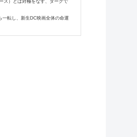
ース）とは対極をなす、ダークで
ら一転し、新生DC映画全体の命運