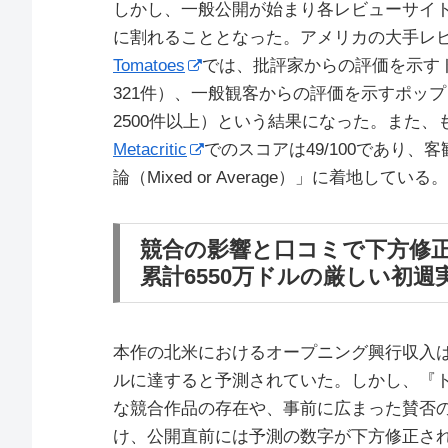
しかし、一般公開が始まり各レビューサイ
に割れることとなった。アメリカの大手レ
Tomatoes
では、批評家からの評価を示す
321件）、一般観客からの評価を示すポップ
2500件以上）という結果になった。また
Metacritic
でのスコアは49/100であり
論（Mixed or Average）」に着地している。
競合の影響と口コミで下方修
累計6550万ドルの厳しい初週
本作の北米におけるオープニング興行収入は、当
ルに達すると予測されていた。しかし、『
な競合作品の存在や、事前に広まった賛否
け、公開直前には予測の数字が下方修正さ