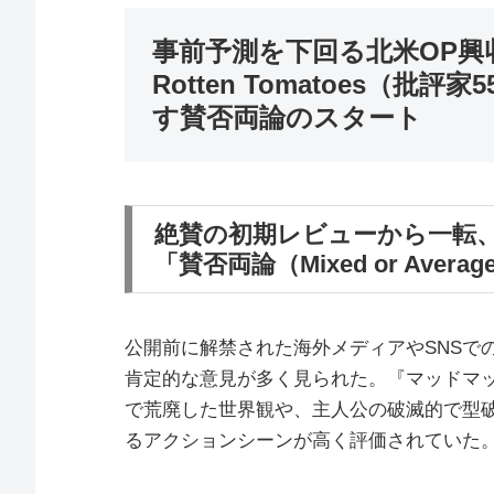
事前予測を下回る北米OP興収
Rotten Tomatoes（批評
す賛否両論のスタート
絶賛の初期レビューから一転
「賛否両論（Mixed or Aver
公開前に解禁された海外メディアやSNSで
肯定的な意見が多く見られた。『マッドマ
で荒廃した世界観や、主人公の破滅的で型
るアクションシーンが高く評価されていた