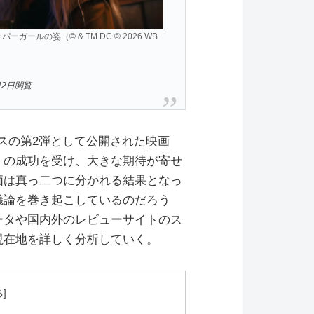
ルの姿（© & TM DC © 2026 WB
月2日閲覧
スの第2弾として公開された映画
』の成功を受け、大きな期待が寄せ
価は真っ二つに分かれる結果となっ
議論を巻き起こしているのだろう
ータや国内外のレビューサイトのス
現在地を詳しく分析していく。