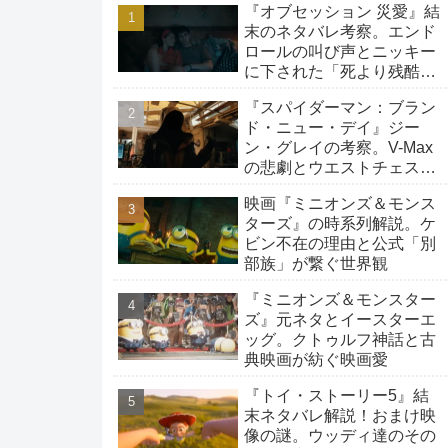
『オブセッション 災愛』結
末のネタバレ考察。エンド
ロールの叫び声とニッキー
に下された「死より残酷な
生存」の罰
『スパイダーマン：ブラン
ド・ニュー・デイ』ジー
ン・グレイの考察。V-Max
の悲劇とウエストチェスタ
ーへの旅路
映画『ミニオンズ＆モンス
ターズ』の時系列解説。ケ
ビン不在の理由と公式「別
部族」が繋ぐ世界観
『ミニオンズ＆モンスター
ズ』元ネタとイースターエ
ッグ。クトゥルフ神話と古
典映画が紡ぐ映画愛
『トイ・ストーリー5』結
末ネタバレ解説！おまけ映
像の謎。ウッディ達のその