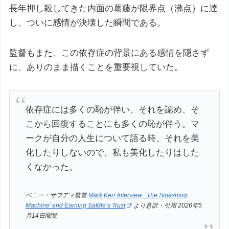
長年押し殺してきた内面の葛藤が限界点（沸点）に達
し、ついに感情が決壊した瞬間である。
監督もまた、この依存症の背景にある感情を隠さず
に、ありのまま描くことを重要視していた。
依存症には多くの恥が伴い、それを認め、そ
こから回復することにも多くの恥が伴う。マ
ークが自分の人生について語る時、それを美
化したりしないので、私も美化したりはした
くなかった。
ベニー・サフディ監督
Mark Kerr Interview: ‘The Smashing
Machine’ and Earning Safdie’s Trust
より意訳・引用 2026年5
月14日閲覧