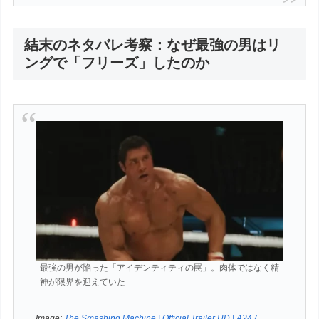
結末のネタバレ考察：なぜ最強の男はリ
ングで「フリーズ」したのか
最強の男が陥った「アイデンティティの罠」。肉体ではなく精
神が限界を迎えていた
Image:
The Smashing Machine | Official Trailer HD | A24 /