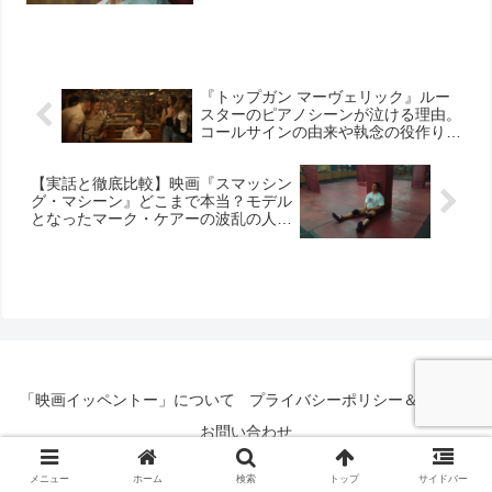
『トップガン マーヴェリック』ルー
スターのピアノシーンが泣ける理由。
コールサインの由来や執念の役作りを
徹底解説！
【実話と徹底比較】映画『スマッシン
グ・マシーン』どこまで本当？モデル
となったマーク・ケアーの波乱の人生
とドーンとの真実
「映画イッペントー」について
プライバシーポリシー＆免責事項
お問い合わせ
© 2020-2026 映画イッペントー.
メニュー
ホーム
検索
トップ
サイドバー