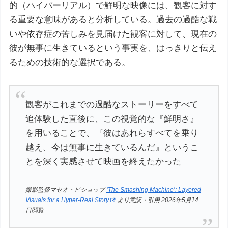
的（ハイパーリアル）で鮮明な映像には、観客に対す
る重要な意味があると分析している。過去の過酷な戦
いや依存症の苦しみを見届けた観客に対して、現在の
彼が無事に生きているという事実を、はっきりと伝え
るための技術的な選択である。
観客がこれまでの過酷なストーリーをすべて
追体験した直後に、この視覚的な『鮮明さ』
を用いることで、『彼はあれらすべてを乗り
越え、今は無事に生きているんだ』というこ
とを深く実感させて映画を終えたかった
撮影監督マセオ・ビショップ
‘The Smashing Machine’: Layered
Visuals for a Hyper-Real Story
より意訳・引用 2026年5月14
日閲覧