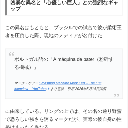
凶暴な異名と「心優しい巨人」との強烈なギャ
ップ
この異名はもともと、ブラジルでの試合で彼が柔術王
者を圧倒した際、現地のメディアが名付けた
ポルトガル語の「A máquina de bater（粉砕す
る機械）」
マーク・ケアー
Smashing Machine Mark Kerr – The Full
Interview – YouTube
より意訳・引用 2026年5月14日閲覧
に由来している。リングの上では、その名の通り野蛮
で恐ろしい強さを誇るマークだが、実際の彼自身の性
格はまったく異なる。