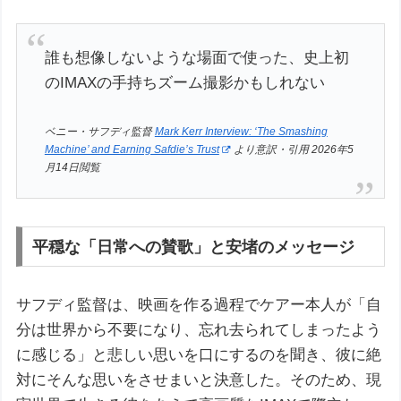
誰も想像しないような場面で使った、史上初
のIMAXの手持ちズーム撮影かもしれない
ベニー・サフディ監督
Mark Kerr Interview: ‘The Smashing
Machine’ and Earning Safdie’s Trust
より意訳・引用 2026年5
月14日閲覧
平穏な「日常への賛歌」と安堵のメッセージ
サフディ監督は、映画を作る過程でケアー本人が「自
分は世界から不要になり、忘れ去られてしまったよう
に感じる」と悲しい思いを口にするのを聞き、彼に絶
対にそんな思いをさせまいと決意した。そのため、現