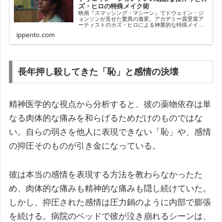
ズ・ヒロの特殊メイク術
映画『スマッシング・マシーン』でドウェイン・ジ
ョンソンが見せた驚異の激変。アカデミー賞受賞ア
ーティストのカズ・ヒロによる神業的な特殊メイク
技術と、13kg以上の増量を伴う過酷な肉体改造、そ
ippento.com
して自身のトラウマと向き合った深い役作りの舞台
裏を徹底解説します。
長年押し殺してきた「恥」と感情の決壊
精神医学的な視点から分析すると、彼の薬物依存は単
なる肉体的な痛みを和らげるためだけのものではな
い。自らの弱さを他人に表現できない「恥」や、感情
の抑圧そのものが引き金になっている。
彼は本当の感情を表現する方法を教わらなかったた
め、肉体的な痛みも精神的な痛みも隠し続けていた。
しかし、抑圧された感情は圧力鍋のように内部で膨張
を続ける。病院のベッドで彼が泣き崩れるシーンは、