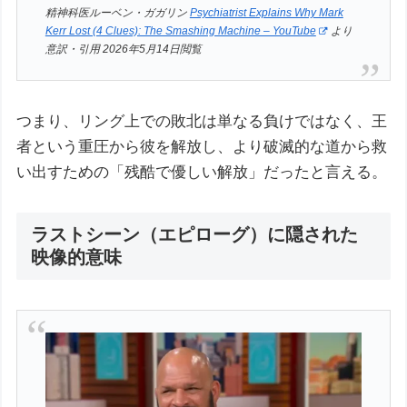
精神科医ルーベン・ガガリン
Psychiatrist Explains Why Mark
Kerr Lost (4 Clues): The Smashing Machine – YouTube
より
意訳・引用 2026年5月14日閲覧
つまり、リング上での敗北は単なる負けではなく、王
者という重圧から彼を解放し、より破滅的な道から救
い出すための「残酷で優しい解放」だったと言える。
ラストシーン（エピローグ）に隠された
映像的意味