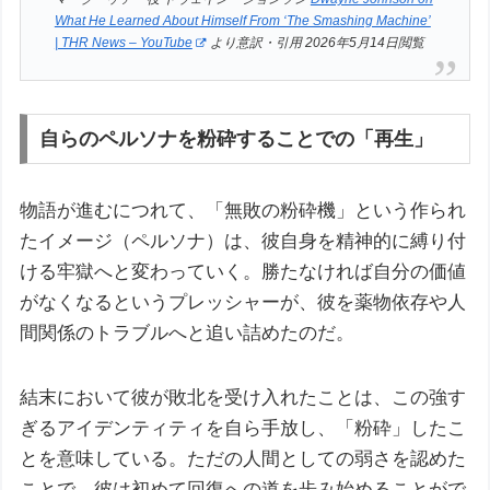
What He Learned About Himself From ‘The Smashing Machine’
| THR News – YouTube
より意訳・引用 2026年5月14日閲覧
自らのペルソナを粉砕することでの「再生」
物語が進むにつれて、「無敗の粉砕機」という作られ
たイメージ（ペルソナ）は、彼自身を精神的に縛り付
ける牢獄へと変わっていく。勝たなければ自分の価値
がなくなるというプレッシャーが、彼を薬物依存や人
間関係のトラブルへと追い詰めたのだ。
結末において彼が敗北を受け入れたことは、この強す
ぎるアイデンティティを自ら手放し、「粉砕」したこ
とを意味している。ただの人間としての弱さを認めた
ことで、彼は初めて回復への道を歩み始めることがで