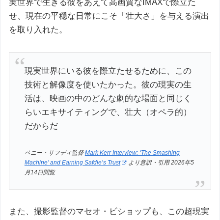
実世界で生きる彼をあえて高画質なIMAXで際立た
せ、現在の平穏な日常にこそ「壮大さ」を与える演出
を取り入れた。
現実世界にいる彼を際立たせるために、この
技術と解像度を使いたかった。彼の現実の生
活は、映画の中のどんな劇的な場面と同じく
らいエキサイティングで、壮大（オペラ的）
だからだ
ベニー・サフディ監督
Mark Kerr Interview: ‘The Smashing
Machine’ and Earning Safdie’s Trust
より意訳・引用 2026年5
月14日閲覧
また、撮影監督のマセオ・ビショップも、この超現実