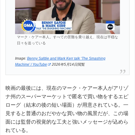
マーク・ケアー本人。すべての苦難を乗り越え、現在は平穏な
日々を送っている
Image:
Benny Safdie and Mark Kerr talk ‘The Smashing
Machine’ / YouTube
2026年5月14日閲覧
映画の最後には、現在のマーク・ケアー本人がアリゾ
ナ州のスーパーマーケットで匿名で買い物をするエピ
ローグ（結末の後の短い場面）が用意されている。一
見すると普通のおだやかな買い物の風景だが、この場
面には監督の視覚的な工夫と強いメッセージが込めら
れている。