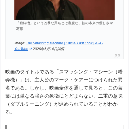
「粉砕機」という凶暴な異名とは裏腹な、彼の本来の優しさや
葛藤
Image:
The Smashing Machine | Official First Look | A24 /
YouTube
2026年5月14日閲覧
映画のタイトルである「スマッシング・マシーン（粉
砕機）」は、主人公のマーク・ケアーにつけられた異
名である。しかし、映画全体を通して見ると、この言
葉には単なる強さの象徴にとどまらない、二重の意味
（ダブルミーニング）が込められていることがわか
る。