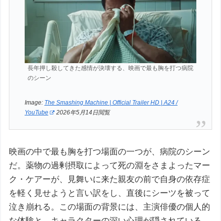
長年押し殺してきた感情が決壊する、映画で最も胸を打つ病院
のシーン
Image:
The Smashing Machine | Official Trailer HD | A24 /
YouTube
2026年5月14日閲覧
映画の中で最も胸を打つ場面の一つが、病院のシーン
だ。薬物の過剰摂取によって死の淵をさまよったマー
ク・ケアーが、見舞いに来た親友の前で自身の依存症
を軽く見せようと言い訳をし、直後にシーツを被って
泣き崩れる。この場面の背景には、主演俳優の個人的
な体験と、キャラクターの深い心理が隠されている。