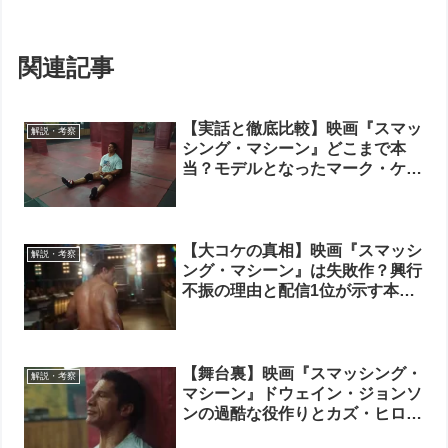
関連記事
【実話と徹底比較】映画『スマッ
解説・考察
シング・マシーン』どこまで本
当？モデルとなったマーク・ケア
ーの波乱の人生とドーンとの真実
【大コケの真相】映画『スマッシ
解説・考察
ング・マシーン』は失敗作？興行
不振の理由と配信1位が示す本当
の評価
【舞台裏】映画『スマッシング・
解説・考察
マシーン』ドウェイン・ジョンソ
ンの過酷な役作りとカズ・ヒロの
特殊メイク術