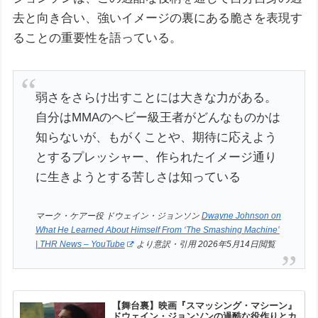
去と向き合い、強いイメージの裏にある脆さを表現す
ることの重要性を語っている。
弱さをさらけ出すことには大きな力がある。
自分はMMAのヘビー級王者がどんなものかは
知らないが、もがくことや、期待に応えよう
とするプレッシャー、作られたイメージ通り
に生きようとする苦しさは知っている
マーク・ケアー役 ドウェイン・ジョンソン
Dwayne Johnson on
What He Learned About Himself From ‘The Smashing Machine’
| THR News – YouTube
より意訳・引用 2026年5月14日閲覧
【舞台裏】映画『スマッシング・マシーン』
ドウェイン・ジョンソンの過酷な役作りとカ