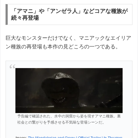
「アマニ」や「アンゼラ人」などコアな種族が
続々再登場
巨大なモンスターだけでなく、マニアックなエイリア
ン種族の再登場も本作の見どころの一つである。
予告編で確認された、水中の洞窟から姿を現すアマニ種族。裏
社会との繋がりを予感させる不気味な登場シーンだ。
Image:
The Mandalorian and Grogu | Official Trailer | In Theaters