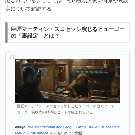
認されている。ここでは、その登場人物の背景や裏設
定について解説する。
巨匠マーティン・スコセッシ演じるヒューゴー
の「裏設定」とは？
巨匠マーティン・スコセッシ演じるヒューゴーが働くフードト
ラック。実物大の精巧なセットが組まれている。
Image:
The Mandalorian and Grogu | Official Trailer | In Theaters
May 22 / YouTube
2026年5月17日閲覧