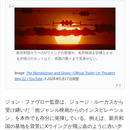
新共和国カラーのUウイングの登場や、名作映画を彷彿とさせ
る夕焼けのカットなど、画面の隅々まで見逃せない。
Image:
The Mandalorian and Grogu | Official Trailer | In Theaters
May 22 / YouTube
2026年5月17日閲覧
ジョン・ファヴロー監督は、ジョージ・ルーカスから
受け継いだ「他ジャンル映画からのインスピレーショ
ン」を本作でも存分に発揮している。例えば、新共和
国の基地を背景にXウイングが飛ぶ血のように赤い夕