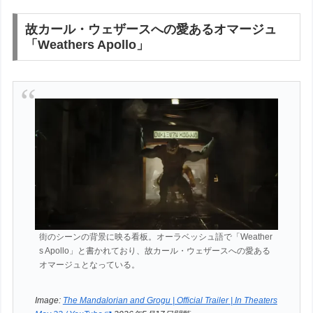
故カール・ウェザースへの愛あるオマージュ
「Weathers Apollo」
街のシーンの背景に映る看板。オーラベッシュ語で「Weather
s Apollo」と書かれており、故カール・ウェザースへの愛ある
オマージュとなっている。
Image:
The Mandalorian and Grogu | Official Trailer | In Theaters