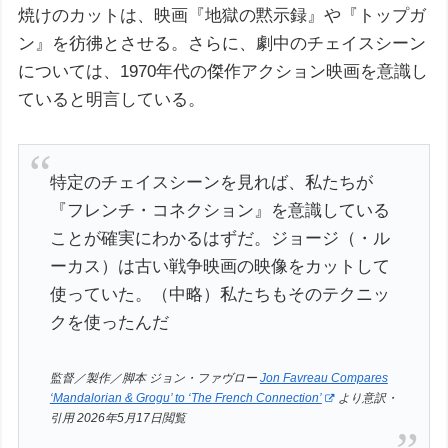
焼けのカットは、映画『地獄の黙示録』や『トップガ
ン』を彷彿とさせる。さらに、劇中のチェイスシーン
については、1970年代の傑作アクション映画を意識し
ていると明言している。
特定のチェイスシーンを見れば、私たちが
『フレンチ・コネクション』を意識している
ことが確実にわかるはずだ。ジョージ（・ル
ーカス）は古い戦争映画の映像をカットして
使っていた。（中略）私たちもそのテクニッ
クを使ったんだ
監督／製作／脚本 ジョン・ファヴロー
Jon Favreau Compares
‘Mandalorian & Grogu’ to ‘The French Connection’
より意訳・
引用 2026年5月17日閲覧