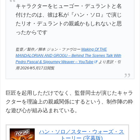
キャラクターをヒューゴー・デュラントと名
付けたのは、彼は私が『ハン・ソロ』で演じ
たリオ・デュラントの親戚かもしれないと思
ったからです
監督／製作／脚本 ジョン・ファヴロー
Making Of THE
MANDALORIAN AND GROGU – Behind The Scenes Talk With
Pedro Pascal & Sigourney Weaver – YouTube
より意訳・引
用 2026年5月17日閲覧
巨匠を起用しただけでなく、監督同士が演じたキャラ
クターを理論上の親戚関係にするという、制作陣の粋
な遊び心が組み込まれている。
ハン・ソロ／スター・ウォーズ・ス
トーリー (字幕版)