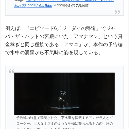
May 22, 2026 / YouTube
2026年5月17日閲覧
例えば、『エピソード6／ジェダイの帰還』でジャ
バ・ザ・ハットの宮殿にいた「アマナマン」という賞
金稼ぎと同じ種族である「アマニ」が、本作の予告編
で水中の洞窟から不気味に姿を現している。
予告編の終盤で確認された、下水道を探索するアンゼラ人とグ
ローグー。巨大なネズミのような生物に襲われるものの、息の