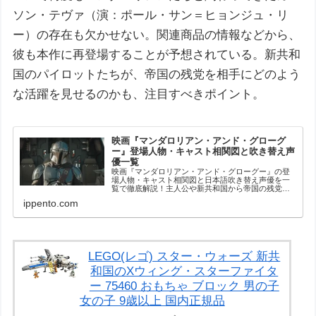
ソン・テヴァ（演：ポール・サン＝ヒョンジュ・リ
ー）の存在も欠かせない。関連商品の情報などから、
彼も本作に再登場することが予想されている。新共和
国のパイロットたちが、帝国の残党を相手にどのよう
な活躍を見せるのかも、注目すべきポイント。
映画『マンダロリアン・アンド・グローグ
ー』登場人物・キャスト相関図と吹き替え声
優一覧
映画『マンダロリアン・アンド・グローグー』の登
場人物・キャスト相関図と日本語吹き替え声優を一
覧で徹底解説！主人公や新共和国から帝国の残党ま
で、複雑な勢力図が一目でわかる。公開前にキャラ
ippento.com
クターの関係性を予習・復習して映画館へ行こう。
LEGO(レゴ) スター・ウォーズ 新共
和国のXウィング・スターファイタ
ー 75460 おもちゃ ブロック 男の子
女の子 9歳以上 国内正規品