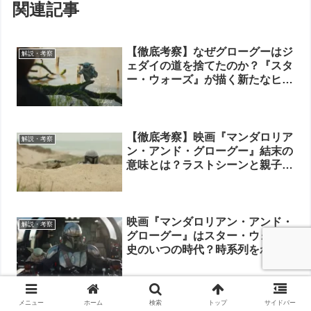
関連記事
【徹底考察】なぜグローグーはジ
解説・考察
ェダイの道を捨てたのか？『スタ
ー・ウォーズ』が描く新たなヒー
ロー像
【徹底考察】映画『マンダロリア
解説・考察
ン・アンド・グローグー』結末の
意味とは？ラストシーンと親子の
絆を解説
映画『マンダロリアン・アンド・
解説・考察
グローグー』はスター・ウォーズ
史のいつの時代？時系列をわかり
やすく解説
メニュー
ホーム
検索
トップ
サイドバー
【賛否両論】映画『マンダロリア
解説・考察