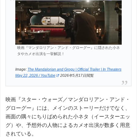
映画『マンダロリアン・アンド・グローグー』に隠された小ネ
タやカメオ出演を一挙解説！
Image:
The Mandalorian and Grogu | Official Trailer | In Theaters
May 22, 2026 / YouTube
2026年5月17日閲覧
映画『スター・ウォーズ／マンダロリアン・アンド・
グローグー』には、メインのストーリーだけでなく、
画面の隅々にちりばめられた小ネタ（イースターエッ
グ）や、予想外の人物によるカメオ出演が数多く用意
されている。