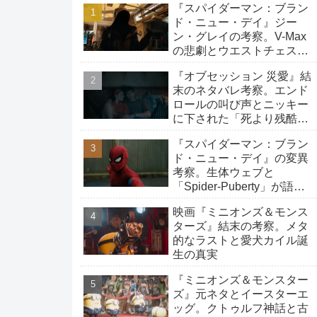
『スパイダーマン：ブラン
ド・ニュー・デイ』ジー
ン・グレイの考察。V-Max
の悲劇とウエストチェスタ
ーへの旅路
『オブセッション 災愛』結
末のネタバレ考察。エンド
ロールの叫び声とニッキー
に下された「死より残酷な
生存」の罰
『スパイダーマン：ブラン
ド・ニュー・デイ』の変異
考察。生体ウェブと
「Spider-Puberty」が語る
覚醒
映画『ミニオンズ＆モンス
ターズ』結末の考察。メタ
的なラストと愛犬カイル誕
生の真実
『ミニオンズ＆モンスター
ズ』元ネタとイースターエ
ッグ。クトゥルフ神話と古