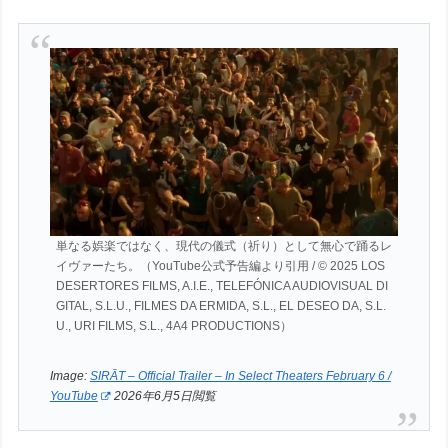
単なる娯楽ではなく、現代の儀式（祈り）として無心で踊るレ
イヴァーたち。（YouTube公式予告編より引用 / © 2025 LOS
DESERTORES FILMS, A.I.E., TELEFÓNICA AUDIOVISUAL DI
GITAL, S.L.U., FILMES DA ERMIDA, S.L., EL DESEO DA, S.L.
U., URI FILMS, S.L., 4A4 PRODUCTIONS）
Image:
SIRĀT – Official Trailer – In Select Theaters February 6 /
YouTube
2026年6月5日閲覧