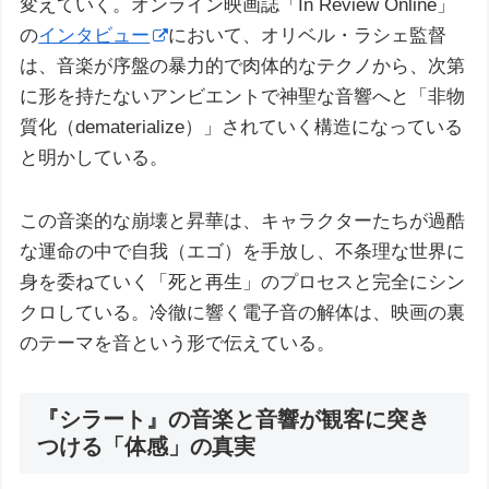
変えていく。オンライン映画誌「In Review Online」
の
インタビュー
において、オリベル・ラシェ監督
は、音楽が序盤の暴力的で肉体的なテクノから、次第
に形を持たないアンビエントで神聖な音響へと「非物
質化（dematerialize）」されていく構造になっている
と明かしている。
この音楽的な崩壊と昇華は、キャラクターたちが過酷
な運命の中で自我（エゴ）を手放し、不条理な世界に
身を委ねていく「死と再生」のプロセスと完全にシン
クロしている。冷徹に響く電子音の解体は、映画の裏
のテーマを音という形で伝えている。
『シラート』の音楽と音響が観客に突き
つける「体感」の真実