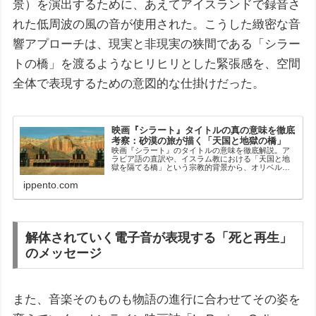
景）を演出するために、あえてアイスランドで録音さ
れた低周波の風の音が使用された。こうした緻密な音
響アプローチは、現実と非現実の狭間である「シラー
トの橋」を渡るようなヒリヒリとした緊張感を、空間
全体で表現するための意図的な仕掛けだった。
映画『シラート』タイトルの真の意味を徹底
考察：砂漠の旅が描く「天国と地獄の橋」
映画『シラート』のタイトルの意味を徹底解説。ア
ラビア語の直訳や、イスラム教における「天国と地
獄を隔てる橋」という宗教的背景から、オリベル・
ラシェ監督が仕掛けた不条理な砂漠の旅のメタファ
ippento.com
ー、隠された真のメッセージまで深く考察します。
解体されていく電子音が表現する「死と再生」
のメッセージ
また、音楽そのものも物語の進行に合わせてその姿を