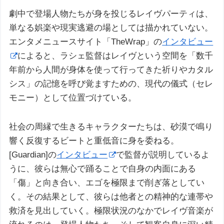
劇中で登場人物たちが身を投じるレイヴパーティは、
単なる娯楽や現実逃避の場としては描かれていない。
エンタメニュースサイト「TheWrap」の
インタビュー
によると、ラシェ監督はレイヴという空間を「数千
年前から人間が身体を使って行ってきた祈りやカタル
シス」の記憶を呼び覚ますための、現代の儀式（セレ
モニー）として位置づけている。
社会の周縁で生きるキャラクターたちは、砂漠で鳴り
響く反復するビートと重低音に身を委ねる。
[Guardian]の
インタビュー
で監督が説明しているよ
うに、彼らは無心で踊ることで自身の内面にある
「傷」と向き合い、エゴを極限まで削ぎ落としてい
く。その結果として、彼らは他者との精神的な連帯や
救済を見出していく。極限状況のなかでレイヴ音楽が