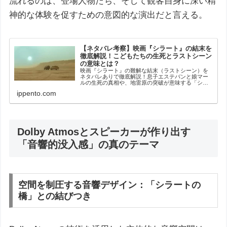
流れるのは、登場人物たち、そして観客自身に深い精
神的な体験を促すための意図的な演出だと言える。
【ネタバレ考察】映画『シラート』の結末を
徹底解説！こどもたちの生死とラストシーン
の意味とは？
映画『シラート』の難解な結末（ラストシーン）を
ネタバレありで徹底解説！息子エステバンと娘マー
ルの生死の真相や、地雷原の突破が意味する「シラ
ートの橋」のメタファー、オリベル・ラシェ監督が
ippento.com
仕掛けた真のメッセージとテーマを考察します。
Dolby Atmosとスピーカーが作り出す
「音響的没入感」の真のテーマ
空間を制圧する音響デザイン：「シラートの
橋」との結びつき