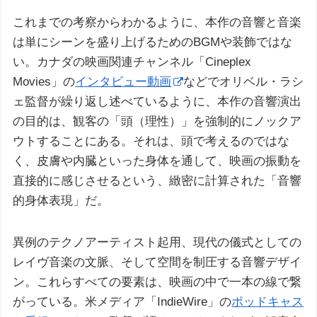
これまでの考察からわかるように、本作の音響と音楽
は単にシーンを盛り上げるためのBGMや装飾ではな
い。カナダの映画関連チャンネル「Cineplex
Movies」の
インタビュー動画
などでオリベル・ラシ
ェ監督が繰り返し述べているように、本作の音響演出
の目的は、観客の「頭（理性）」を強制的にノックア
ウトすることにある。それは、頭で考えるのではな
く、皮膚や内臓といった身体を通して、映画の振動を
直接的に感じさせるという、緻密に計算された「音響
的身体表現」だ。
異例のテクノアーティスト起用、現代の儀式としての
レイヴ音楽の文脈、そして空間を制圧する音響デザイ
ン。これらすべての要素は、映画の中で一本の線で繋
がっている。米メディア「IndieWire」の
ポッドキャス