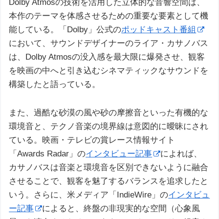
Dolby Atmosの技術を活用した立体的な音響空間は、
本作のテーマを体感させるための重要な要素として機
能している。「Dolby」公式の
ポッドキャスト番組
において、サウンドデザイナーのライア・カサノバス
は、Dolby Atmosの没入感を最大限に爆発させ、観客
を映画の中へと引き込むシネマティックなサウンドを
構築したと語っている。
また、過酷な砂漠の風や砂の摩擦音といった有機的な
環境音と、テクノ音楽の境界線は意図的に曖昧にされ
ている。映画・テレビの賞レース情報サイト
「Awards Radar」の
インタビュー記事
によれば、
カサノバスは音楽と環境音を区別できないように融合
させることで、観客を魅了するバランスを追求したと
いう。さらに、米メディア「IndieWire」の
インタビュ
ー記事
によると、終盤の非現実的な空間（心象風