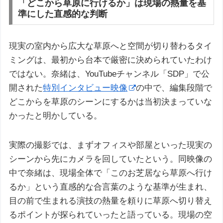
「どこから草原に行けるか」は現場の熱量を基
準にした直感的な判断
現実の室内から広大な草原へと空間が切り替わるタイ
ミングは、最初から台本で厳密に決められていたわけ
ではない。奈緒は、YouTubeチャンネル「SDP」で公
開された
特別インタビュー映像
の中で、編集段階で
どこからを草原のシーンにするかは当初決まっていな
かったと明かしている。
実際の撮影では、まずオフィスや部屋といった現実の
シーンから先にカメラを回していたという。同映像の
中で奈緒は、現場全体で「このお芝居なら草原へ行け
るか」という直感的な合言葉のような基準が生まれ、
目の前で生まれる演技の熱量を頼りに草原へ切り替え
るポイントが探られていったと語っている。現場の空