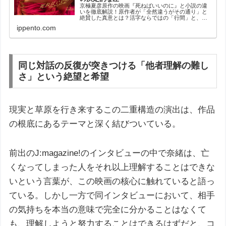
京極夏彦原作の映画『死ねばいいのに』と小説の違
いを徹底解説！原作者が「全然違うがその通り」と
絶賛した真意とは？活字ならではの「行間」と、異
例の演出が光る独自の映像表現の決定的な差に迫り
ippento.com
ます。
同じ対話の反復が突きつける「他者理解の難し
さ」という絶望と希望
現実と草原を行き来するこの二重構造の演出は、作品
の根底にあるテーマと深く結びついている。
前出のJ:magazine!のインタビューの中で奈緒は、亡
くなってしまった人をそれ以上理解することはできな
いという言葉が、この映画の核心に触れていると語っ
ている。しかし一方で同インタビューにおいて、相手
の気持ちを本当の意味で完全に分かることはなくて
も、理解しようと努力することはできるはずだと、コ