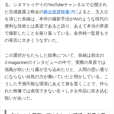
る。シネマトゥデイのYouTubeチャンネルで公開され
た完成披露上映会の
舞台挨拶映像
によると、主人公
を演じた奈緒は、本作の撮影手法がAIのような現代の
便利な技術とは真逆であると語り、あえて本当の草原
で撮影したことを振り返っている。金井純一監督もそ
の発言に大きくうなずいた。
この選択がもたらした効果について、奈緒は前出の
J:magazine!のインタビューの中で、実際の草原では
強風が吹いたり霧が立ち込めたりと、人間の思い通り
にならない自然の力が働いていたと明かしている。こ
うした予測不能な環境にあえて身を置くことで、作ら
れた映像では表現できない生々しさを作品に吹き込む
狙いがあった。