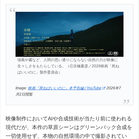
強風や霧など、人間の思い通りにならない自然の力が映像に
生々しさをもたらしている。（ⓒ京極夏彦／2026映画「死ね
ばいいのに」製作委員会）
Image:
映画『死ねばいいのに』本予告編 / YouTube
2026年7
月2日閲覧
映像制作においてAIや合成技術が当たり前に使われる
現代だが、本作の草原シーンはグリーンバック合成を
一切使用せず、本物の自然環境の中で撮影されてい