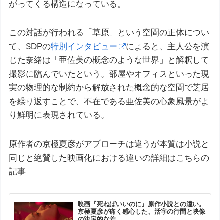
がってくる構造になっている。
この対話が行われる「草原」という空間の正体につい
て、SDPの
特別インタビュー
によると、主人公を演
じた奈緒は「亜佐美の概念のような世界」と解釈して
撮影に臨んでいたという。部屋やオフィスといった現
実の物理的な制約から解放された概念的な空間で芝居
を繰り返すことで、不在である亜佐美の心象風景がよ
り鮮明に表現されている。
原作者の京極夏彦がアプローチは違うが本質は小説と
同じと絶賛した映画化における違いの詳細はこちらの
記事
映画『死ねばいいのに』原作小説との違い。
京極夏彦が痛く感心した、活字の行間と映像
の決定的な差