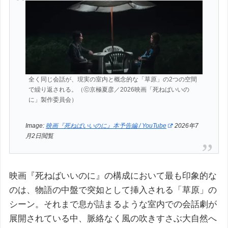
全く同じ会話が、現実の室内と概念的な「草原」の2つの空間
で繰り返される。（ⓒ京極夏彦／2026映画「死ねばいいの
に」製作委員会）
Image:
映画『死ねばいいのに』本予告編 / YouTube
2026年7
月2日閲覧
映画『死ねばいいのに』の構成において最も印象的な
のは、物語の中盤で突如として挿入される「草原」の
シーン。それまで息が詰まるような室内での会話劇が
展開されている中、脈絡なく風の吹きすさぶ大自然へ