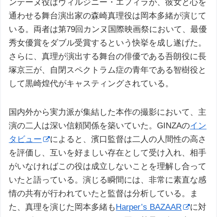
ンテーヌ役はヴィルジニー・エフィラが、彼女と心を
通わせる舞台演出家の森崎真理役は岡本多緒が演じて
いる。両者は第79回カンヌ国際映画祭において、最優
秀女優賞をダブル受賞するという快挙を成し遂げた。
さらに、真理が演出する舞台の俳優である吾朗役に長
塚京三が、自閉スペクトラム症の青年である智樹役と
して黒崎煌代がキャスティングされている。
国内外から実力派が集結した本作の撮影において、主
演の二人は深い信頼関係を築いていた。GINZAの
イン
タビュー
によると、濱口監督は二人の人間性の高さ
を評価し、互いを好ましい存在として受け入れ、相手
がいなければこの役は成立しないことを理解し合って
いたと語っている。演じる瞬間には、非常に素直な感
情の共有が行われていたと監督は分析している。ま
た、真理を演じた岡本多緒も
Harper’s BAZAAR
に対