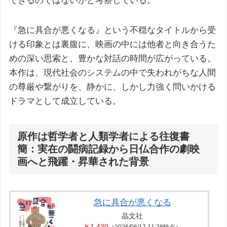
できるのではないかと考察している。
『急に具合が悪くなる』という不穏なタイトルから受
ける印象とは裏腹に、映画の中には他者と向き合うた
めの深い思索と、豊かな対話の時間が広がっている。
本作は、現代社会のシステムの中で失われがちな人間
の尊厳や繋がりを、静かに、しかし力強く問いかける
ドラマとして成立している。
原作は哲学者と人類学者による往復書
簡：実在の闘病記録から日仏合作の劇映
画へと飛躍・昇華された背景
急に具合が悪くなる
晶文社
￥1,430
（2026/06/17 11:28時点）