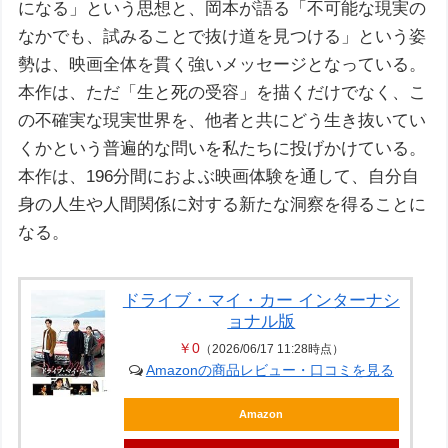
になる」という思想と、岡本が語る「不可能な現実の
なかでも、試みることで抜け道を見つける」という姿
勢は、映画全体を貫く強いメッセージとなっている。
本作は、ただ「生と死の受容」を描くだけでなく、こ
の不確実な現実世界を、他者と共にどう生き抜いてい
くかという普遍的な問いを私たちに投げかけている。
本作は、196分間におよぶ映画体験を通して、自分自
身の人生や人間関係に対する新たな洞察を得ることに
なる。
ドライブ・マイ・カー インターナシ
ョナル版
￥0
（2026/06/17 11:28時点）
Amazonの商品レビュー・口コミを見る
Amazon