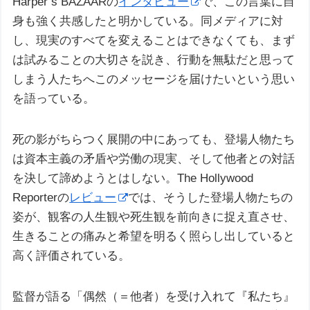
Harper’s BAZAARの
インタビュー
で、この言葉に自
身も強く共感したと明かしている。同メディアに対
し、現実のすべてを変えることはできなくても、まず
は試みることの大切さを説き、行動を無駄だと思って
しまう人たちへこのメッセージを届けたいという思い
を語っている。
死の影がちらつく展開の中にあっても、登場人物たち
は資本主義の矛盾や労働の現実、そして他者との対話
を決して諦めようとはしない。The Hollywood
Reporterの
レビュー
では、そうした登場人物たちの
姿が、観客の人生観や死生観を前向きに捉え直させ、
生きることの痛みと希望を明るく照らし出していると
高く評価されている。
監督が語る「偶然（＝他者）を受け入れて『私たち』