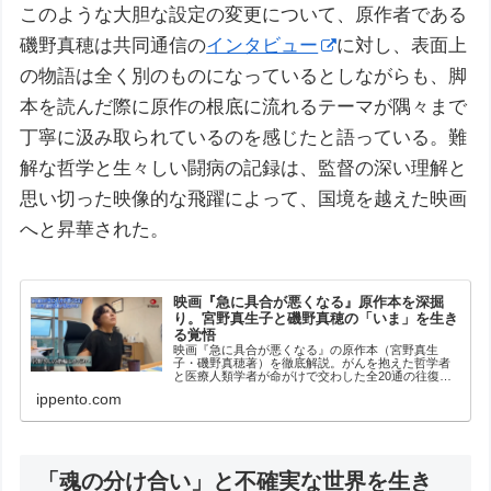
このような大胆な設定の変更について、原作者である
磯野真穂は共同通信の
インタビュー
に対し、表面上
の物語は全く別のものになっているとしながらも、脚
本を読んだ際に原作の根底に流れるテーマが隅々まで
丁寧に汲み取られているのを感じたと語っている。難
解な哲学と生々しい闘病の記録は、監督の深い理解と
思い切った映像的な飛躍によって、国境を越えた映画
へと昇華された。
映画『急に具合が悪くなる』原作本を深掘
り。宮野真生子と磯野真穂の「いま」を生き
る覚悟
映画『急に具合が悪くなる』の原作本（宮野真生
子・磯野真穂著）を徹底解説。がんを抱えた哲学者
と医療人類学者が命がけで交わした全20通の往復書
簡の真価とは？読者の死生観を揺さぶる書評や、映
ippento.com
画版へと引き継がれた言葉のバトンについて深掘り
します。
「魂の分け合い」と不確実な世界を生き