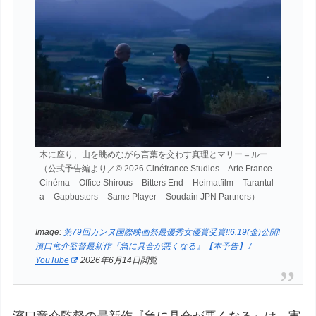
木に座り、山を眺めながら言葉を交わす真理とマリー＝ルー
（公式予告編より／© 2026 Cinéfrance Studios – Arte France
Cinéma – Office Shirous – Bitters End – Heimatfilm – Tarantul
a – Gapbusters – Same Player – Soudain JPN Partners）
Image:
第79回カンヌ国際映画祭最優秀女優賞受賞‼6.19(金)公開!
濱口竜介監督最新作『急に具合が悪くなる』【本予告】 /
YouTube
2026年6月14日閲覧