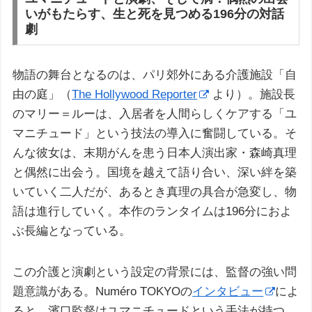
いがもたらす、生と死を見つめる196分の対話
劇
物語の舞台となるのは、パリ郊外にある介護施設「自
由の庭」（
The Hollywood Reporter
より）。施設長
のマリー＝ルーは、入居者を人間らしくケアする「ユ
マニチュード」という技法の導入に奮闘している。そ
んな彼女は、末期がんを患う日本人演出家・森崎真理
と偶然に出会う。国境を越えて語り合い、深い絆を築
いていく二人だが、あるとき真理の具合が急変し、物
語は進行していく。本作のランタイムは196分におよ
ぶ長編となっている。
この介護と演劇という設定の背景には、監督の強い問
題意識がある。Numéro TOKYOの
インタビュー
によ
ると、濱口監督はユマニチュードという手法が持つ、