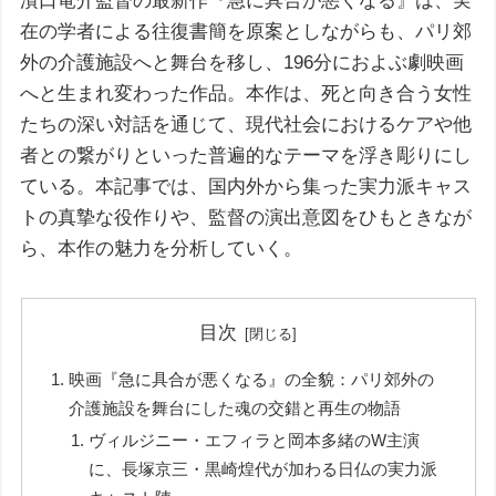
濱口竜介監督の最新作『急に具合が悪くなる』は、実
在の学者による往復書簡を原案としながらも、パリ郊
外の介護施設へと舞台を移し、196分におよぶ劇映画
へと生まれ変わった作品。本作は、死と向き合う女性
たちの深い対話を通じて、現代社会におけるケアや他
者との繋がりといった普遍的なテーマを浮き彫りにし
ている。本記事では、国内外から集った実力派キャス
トの真摯な役作りや、監督の演出意図をひもときなが
ら、本作の魅力を分析していく。
目次
映画『急に具合が悪くなる』の全貌：パリ郊外の
介護施設を舞台にした魂の交錯と再生の物語
ヴィルジニー・エフィラと岡本多緒のW主演
に、長塚京三・黒崎煌代が加わる日仏の実力派