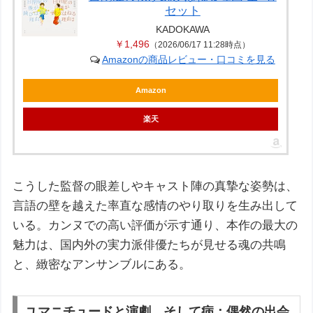
セット
KADOKAWA
￥1,496
（2026/06/17 11:28時点）
Amazonの商品レビュー・口コミを見る
Amazon
楽天
こうした監督の眼差しやキャスト陣の真摯な姿勢は、
言語の壁を越えた率直な感情のやり取りを生み出して
いる。カンヌでの高い評価が示す通り、本作の最大の
魅力は、国内外の実力派俳優たちが見せる魂の共鳴
と、緻密なアンサンブルにある。
ユマニチュードと演劇、そして病：偶然の出会