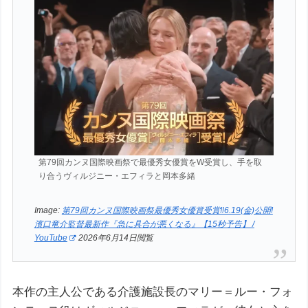
第79回カンヌ国際映画祭で最優秀女優賞をW受賞し、手を取
り合うヴィルジニー・エフィラと岡本多緒
Image:
第79回カンヌ国際映画祭最優秀女優賞受賞‼6.19(金)公開!
濱口竜介監督最新作『急に具合が悪くなる』【15秒予告】 /
YouTube
2026年6月14日閲覧
本作の主人公である介護施設長のマリー＝ルー・フォ