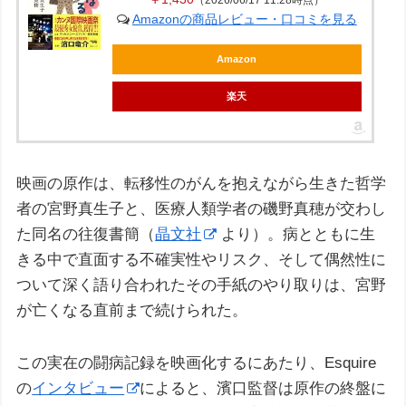
Amazonの商品レビュー・口コミを見る
Amazon
楽天
映画の原作は、転移性のがんを抱えながら生きた哲学
者の宮野真生子と、医療人類学者の磯野真穂が交わし
た同名の往復書簡（
晶文社
より）。病とともに生
きる中で直面する不確実性やリスク、そして偶然性に
ついて深く語り合われたその手紙のやり取りは、宮野
が亡くなる直前まで続けられた。
この実在の闘病記録を映画化するにあたり、Esquire
の
インタビュー
によると、濱口監督は原作の終盤に